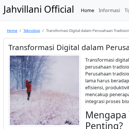
Jahvillani Official
Home
Informasi
Ti
Home
Teknologi
Transformasi Digital dalam Perusahaan Tradision
Transformasi Digital dalam Perus
Transformasi digita
perusahaan tradisio
Perusahaan tradisi
lama harus beradap
efisiensi, produkti
mencakup penerapan 
integrasi proses bisn
Mengapa T
Penting?