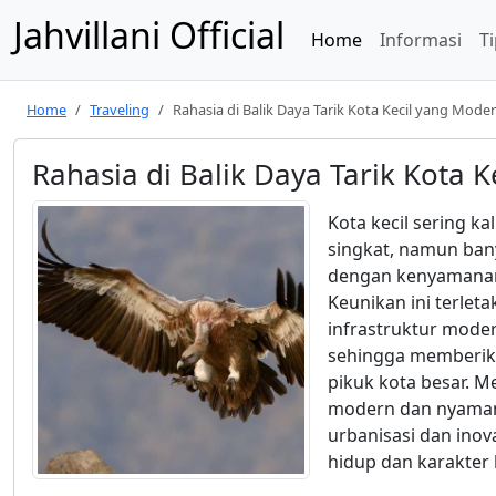
Jahvillani Official
Home
Informasi
Ti
Home
Traveling
Rahasia di Balik Daya Tarik Kota Kecil yang Mo
Rahasia di Balik Daya Tarik Kota
Kota kecil sering ka
singkat, namun ban
dengan kenyamanan,
Keunikan ini terle
infrastruktur moder
sehingga memberik
pikuk kota besar. Me
modern dan nyama
urbanisasi dan ino
hidup dan karakter 